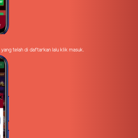
ang telah di daftarkan lalu klik masuk.