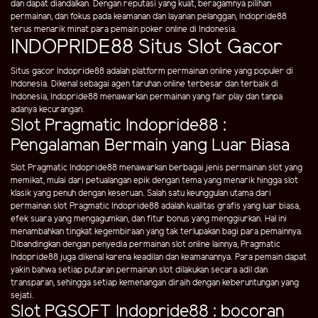
dan dapat diandalkan. Dengan reputasi yang kuat, beragamnya pilihan
permainan, dan fokus pada keamanan dan layanan pelanggan, Indopride88
terus menarik minat para pemain poker online di Indonesia.
INDOPRIDE88 Situs Slot Gacor
Situs gacor Indopride88 adalah platform permainan online yang populer di
Indonesia. Dikenal sebagai agen taruhan online terbesar dan terbaik di
Indonesia, Indopride88 menawarkan permainan yang fair play dan tanpa
adanya kecurangan.
Slot Pragmatic Indopride88 :
Pengalaman Bermain yang Luar Biasa
Slot Pragmatic Indopride88 menawarkan berbagai jenis permainan slot yang
memikat, mulai dari petualangan epik dengan tema yang menarik hingga slot
klasik yang penuh dengan keseruan. Salah satu keunggulan utama dari
permainan slot Pragmatic Indopride88 adalah kualitas grafis yang luar biasa,
efek suara yang mengagumkan, dan fitur bonus yang menggiurkan. Hal ini
menambahkan tingkat kegembiraan yang tak terlupakan bagi para pemainnya.
Dibandingkan dengan penyedia permainan slot online lainnya, Pragmatic
Indopride88 juga dikenal karena keadilan dan keamanannya. Para pemain dapat
yakin bahwa setiap putaran permainan slot dilakukan secara adil dan
transparan, sehingga setiap kemenangan diraih dengan keberuntungan yang
sejati.
Slot PGSOFT Indopride88 : bocoran