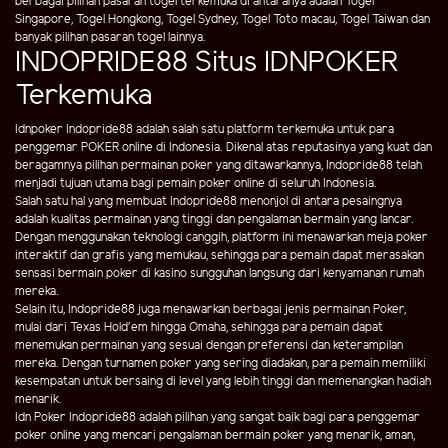
berbagai pilihan pasaran togel terkemuka di antaranya adalah Togel
Singapore, Togel Hongkong, Togel Sydney, Togel Toto macau, Togel Taiwan dan
banyak pilihan pasaran togel lainnya.
INDOPRIDE88 Situs IDNPOKER
Terkemuka
Idnpoker Indopride88 adalah salah satu platform terkemuka untuk para
penggemar POKER online di Indonesia. Dikenal atas reputasinya yang kuat dan
beragamnya pilihan permainan poker yang ditawarkannya, Indopride88 telah
menjadi tujuan utama bagi pemain poker online di seluruh Indonesia.
Salah satu hal yang membuat Indopride88 menonjol di antara pesaingnya
adalah kualitas permainan yang tinggi dan pengalaman bermain yang lancar.
Dengan menggunakan teknologi canggih, platform ini menawarkan meja poker
interaktif dan grafis yang memukau, sehingga para pemain dapat merasakan
sensasi bermain poker di kasino sungguhan langsung dari kenyamanan rumah
mereka.
Selain itu, Indopride88 juga menawarkan berbagai jenis permainan Poker,
mulai dari Texas Hold'em hingga Omaha, sehingga para pemain dapat
menemukan permainan yang sesuai dengan preferensi dan keterampilan
mereka. Dengan turnamen poker yang sering diadakan, para pemain memiliki
kesempatan untuk bersaing di level yang lebih tinggi dan memenangkan hadiah
menarik.
Idn Poker Indopride88 adalah pilihan yang sangat baik bagi para penggemar
poker online yang mencari pengalaman bermain poker yang menarik, aman,