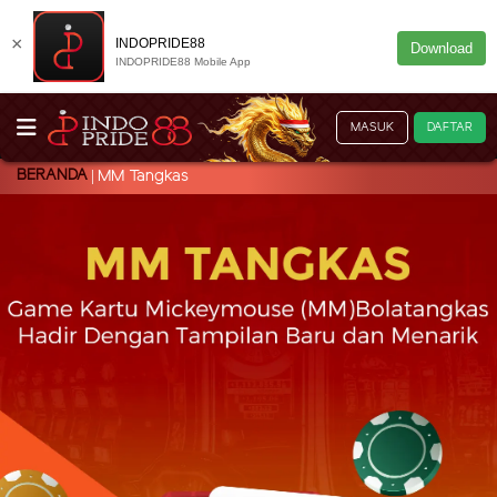
×
INDOPRIDE88
Download
INDOPRIDE88 Mobile App
MASUK
DAFTAR
BERANDA
MM Tangkas