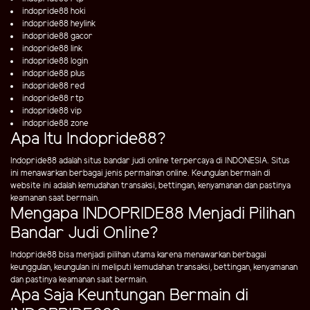
indopride88 hoki
indopride88 heylink
indopride88 gacor
indopride88 link
indopride88 login
indopride88 plus
indopride88 red
indopride88 rtp
indopride88 vip
indopride88 zone
Apa Itu Indopride88?
Indopride88 adalah situs bandar judi online terpercaya di INDONESIA. Situs
ini menawarkan berbagai jenis permainan online. Keungulan bermain di
website ini adalah kemudahan transaksi, bettingan, kenyamanan dan pastinya
keamanan saat bermain.
Mengapa INDOPRIDE88 Menjadi Pilihan
Bandar Judi Online?
Indopride88 bisa menjadi pilihan utama karena menawarkan berbagai
keunggulan, keungulan ini meliputi kemudahan transaksi, bettingan, kenyamanan
dan pastinya keamanan saat bermain.
Apa Saja Keuntungan Bermain di